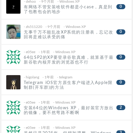
-
dehoo
- 9个月前
-
Windows XP
0
有网络不管安装啥软件都是小case，真是到
了包教包会的地步
-
zls511220
- 9个月前
-
Windows XP
0
无事千万不能乱改XP系统的注册表，忘记改
回将是难以承受的痛
-
e05ee
- 1年前
-
Windows XP
0
64位SP2的XP要登录谷歌真难，就算基于最
新谷歌内核开发的浏览器也不行
-
higolang
- 1年前
-
telegram
0
Telegram iOS官方原生客户端进入Apple限
制群(开车群)的方法
-
e05ee
- 1年前
-
Windows XP
2
安装64位的Windows XP，最好装官方放出
的镜像，要不然弯路不断啊
-
e05ee
- 1年前
-
Windows XP
2