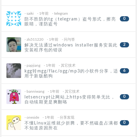
-
saiki
- 1年前
-
telegram
0
防不胜防的tg（telegram）盗号形式，擦亮
眼睛，谨防盗号
-
zls511220
- 1年前
-
问与答
2
解决无法通过windows installer服务安装此
安装程序包的错误
-
papjiang
- 1年前
-
其它技术
6
kgg转mgg/flac/ogg/mp3的小软件分享，适
用于新版酷狗
-
banniwang
- 1年前
-
其它技术
0
letsencrypt让网站上https变得简单无比，
自动续期更是爽翻咯
-
oneside
- 1年前
-
分享发现
0
不懂Linux运维就少折腾，要不然磁盘占满都
不知道原因所在