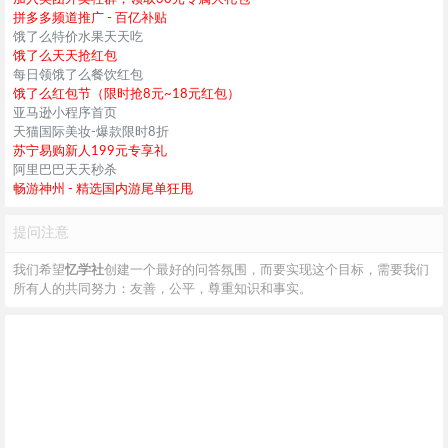
拼多多频道推广 - 百亿补贴
饿了么特价水果天天吃
饿了么天天抢红包
每日领饿了么餐饮红包
饿了么红包节（限时抢8元~18元红包）
亚马逊小程序首页
天猫国际美妆-爆款限时8折
苏宁易购新人199元专享礼
阿里巴巴天天秒杀
畅游神州 - 精选国内游尾单狂甩
提问注意
我们希望
忆学社
创建一个最好的问答氛围，而要实现这个目标，需要我们
所有人的共同努力：友善，公平，尊重知识和事实。