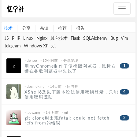
技术
分享
杂谈
推荐
报告
JS
PHP
Linux
Nginx
其它技术
Flask
SQLAlchemy
Bug
Vim
telegram
Windows XP
git
-
dehoo
- 15小时前
-
分享发现
1
用myChrome制作了便携版浏览器，鼠标右
键在谷歌浏览器中失效了
-
dosmoking
- 14天前
-
问与答
4
XShell6及以下版本没法使用密钥登录，只能
使用密码登陆
-
laowang
- 1个月前
-
git
2
git clone时出现fatal: could not fetch
refs from的错误