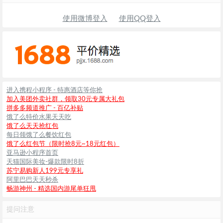
使用微博登入
使用QQ登入
进入携程小程序 - 特惠酒店等你抢
加入美团外卖社群，领取30元专属大礼包
拼多多频道推广 - 百亿补贴
饿了么特价水果天天吃
饿了么天天抢红包
每日领饿了么餐饮红包
饿了么红包节（限时抢8元~18元红包）
亚马逊小程序首页
天猫国际美妆-爆款限时8折
苏宁易购新人199元专享礼
阿里巴巴天天秒杀
畅游神州 - 精选国内游尾单狂甩
提问注意