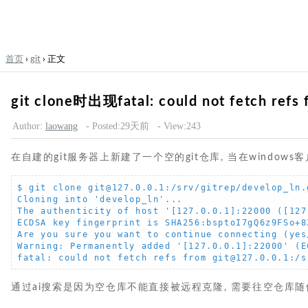
首页
›
git
› 正文
git clone时出现fatal: could not fetch re
Author:
laowang
- Posted:29天前
- View:243
在自建的git服务器上新建了一个空的git仓库, 当在window
$ git clone git@127.0.0.1:/srv/gitrep/develop_ln.
Cloning into 'develop_ln'...

The authenticity of host '[127.0.0.1]:22000 ([127
ECDSA key fingerprint is SHA256:bsptoI7gQ6z9FSo+8
Are you sure you want to continue connecting (yes/
Warning: Permanently added '[127.0.0.1]:22000' (E
fatal: could not fetch refs from git@127.0.0.1:/s
通过ai搜索是因为空仓库不能直接被远程克隆, 需要往空仓库随便