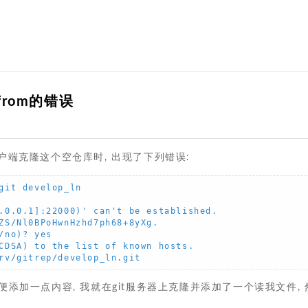
fs from的错误
s客户端克隆这个空仓库时, 出现了下列错误:
git develop_ln

.0.0.1]:22000)' can't be established.

ZS/Nl0BPoHwnHzhd7ph68+8yXg.

no)? yes

CDSA) to the list of known hosts.

rv/gitrep/develop_ln.git
添加一点内容, 我就在git服务器上克隆并添加了一个读我文件, 然后