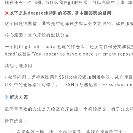
现在还有一个问题, 为什么我在git服务器上可以克隆空仓库, 
以下是从deepseek得到的答案, 基本回答我的疑问.
这个问题很典型，通常是空仓库缺少默认分支导致的。你在服务
核心原因：空仓库没有默认分支
一个刚用 git init --bare 创建的裸仓库，还没有任何分支和
head”或警告“You appear to have cloned an empt
其他可能原因
· 权限问题：远程克隆用的SSH公钥没添加到服务器，或仓库目录
URL中的仓库路径写错了。 · SSH服务器配置：~/.ssh/aut
解决方案
最简单有效的方法是先给空仓库创建一个初始提交，有了分支和
操作步骤：
在服务器本地，找一个临时目录，将裸仓库克隆下来：