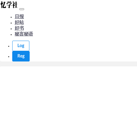
日报
好站
好书
秘言秘语
Log
Reg