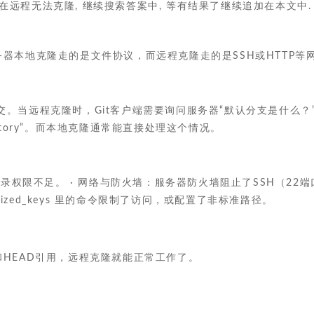
却在远程无法克隆, 继续搜索答案中, 等有结果了继续追加在本文中.
器本地克隆走的是文件协议，而远程克隆走的是SSH或HTTP等
提交。当远程克隆时，Git客户端需要询问服务器“默认分支是什么？”，空仓库
y repository”。而本地克隆通常能直接处理这个情况。
权限不足。 · 网络与防火墙：服务器防火墙阻止了SSH（22端口）
horized_keys 里的命令限制了访问，或配置了非标准路径。
HEAD引用，远程克隆就能正常工作了。