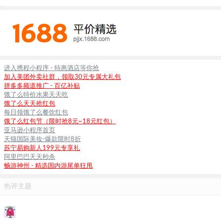
进入携程小程序 - 特惠酒店等你抢
加入美团外卖社群，领取30元专属大礼包
拼多多频道推广 - 百亿补贴
饿了么特价水果天天吃
饿了么天天抢红包
每日领饿了么餐饮红包
饿了么红包节（限时抢8元~18元红包）
亚马逊小程序首页
天猫国际美妆-爆款限时8折
苏宁易购新人199元专享礼
阿里巴巴天天秒杀
畅游神州 - 精选国内游尾单狂甩
热评主题