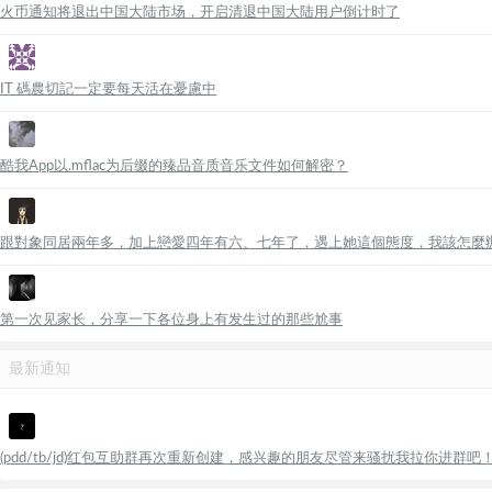
火币通知将退出中国大陆市场，开启清退中国大陆用户倒计时了
IT 碼農切記一定要每天活在憂慮中
酷我App以.mflac为后缀的臻品音质音乐文件如何解密？
跟對象同居兩年多，加上戀愛四年有六、七年了，遇上她這個態度，我該怎麼
第一次见家长，分享一下各位身上有发生过的那些尬事
最新通知
(pdd/tb/jd)红包互助群再次重新创建，感兴趣的朋友尽管来骚扰我拉你进群吧