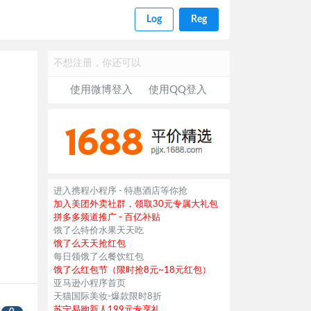
Log
Reg
不想注册，你还可以
使用微博登入
使用QQ登入
进入携程小程序 - 特惠酒店等你抢
加入美团外卖社群，领取30元专属大礼包
拼多多频道推广 - 百亿补贴
饿了么特价水果天天吃
饿了么天天抢红包
每日领饿了么餐饮红包
饿了么红包节（限时抢8元~18元红包）
亚马逊小程序首页
天猫国际美妆-爆款限时8折
苏宁易购新人199元专享礼