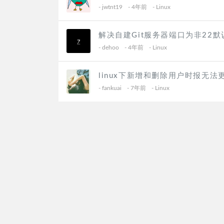
-
jwtnt19
- 4年前
-
Linux
解决自建Git服务器端口为非22
-
dehoo
- 4年前
-
Linux
linux下新增和删除用户时报无法更
-
fankuai
- 7年前
-
Linux