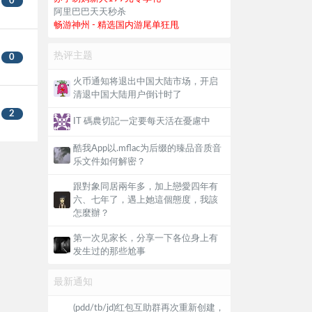
0
阿里巴巴天天秒杀
畅游神州 - 精选国内游尾单狂甩
热评主题
0
火币通知将退出中国大陆市场，开启
清退中国大陆用户倒计时了
2
IT 碼農切記一定要每天活在憂慮中
酷我App以.mflac为后缀的臻品音质音
乐文件如何解密？
跟對象同居兩年多，加上戀愛四年有
六、七年了，遇上她這個態度，我該
怎麼辦？
第一次见家长，分享一下各位身上有
发生过的那些尬事
最新通知
(pdd/tb/jd)红包互助群再次重新创建，