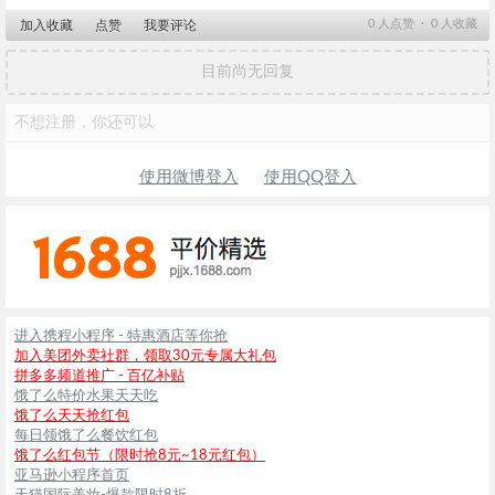
0
人点赞 ∙
0
人收藏
加入收藏
点赞
我要评论
目前尚无回复
不想注册，你还可以
使用微博登入
使用QQ登入
进入携程小程序 - 特惠酒店等你抢
加入美团外卖社群，领取30元专属大礼包
拼多多频道推广 - 百亿补贴
饿了么特价水果天天吃
饿了么天天抢红包
每日领饿了么餐饮红包
饿了么红包节（限时抢8元~18元红包）
亚马逊小程序首页