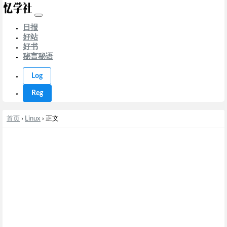
日报
好站
好书
秘言秘语
Log
Reg
首页
›
Linux
› 正文