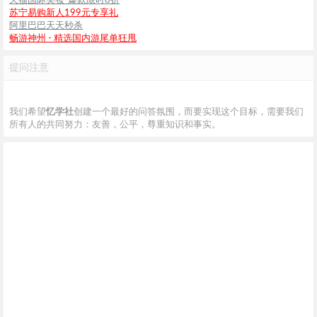
天猫国际美妆-爆款限时8折
苏宁易购新人199元专享礼
阿里巴巴天天秒杀
畅游神州 - 精选国内游尾单狂甩
提问注意
我们希望
忆学社
创建一个最好的问答氛围，而要实现这个目标，需要我们
所有人的共同努力：友善，公平，尊重知识和事实。