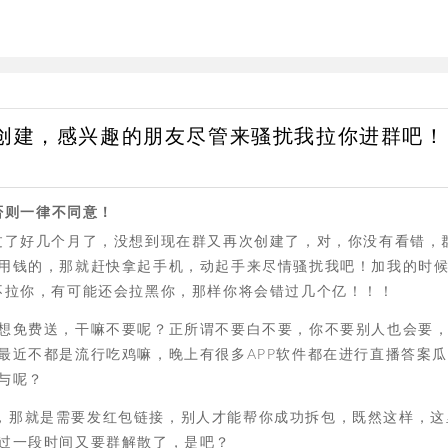
再次重新创建，感兴趣的朋友尽管来骚扰我拉你进群吧！
否则一律不同意！
散已经过了好几个月了，没想到现在群又再次创建了，对，你没有看错，
用钱的，那就赶快拿起手机，动起手来尽情骚扰我吧！加我的时
我不但不拉你，有可能还会拉黑你，那样你将会错过几个亿！！！
想免费送，干嘛不要呢？正所谓不要白不要，你不要别人也会要
最近不都是流行吃鸡嘛，晚上有很多APP软件都在进行直播答案
与呢？
包互拆，那就是需要发红包链接，别人才能帮你成功拆包，既然这样，
过一段时间又要群解散了，是吧？