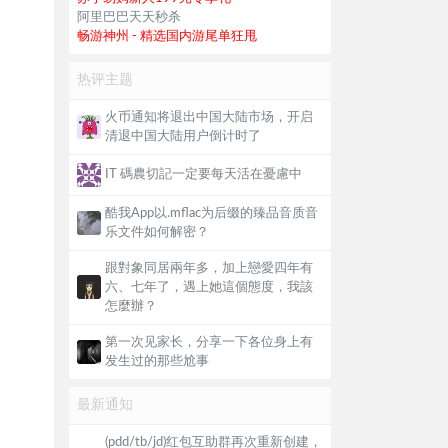
阿里巴巴天天秒杀
畅游神州 - 精选国内游尾单狂甩
热评主题
火币通知将退出中国大陆市场，开启
清退中国大陆用户倒计时了
IT 碼農切記一定要每天活在憂慮中
酷我App以.mflac为后缀的臻品音质音
乐文件如何解密？
跟對象同居兩年多，加上戀愛四年有
六、七年了，遇上她這個態度，我該
怎麼辦？
第一次见家长，分享一下各位身上有
发生过的那些尬事
最新通知
(pdd/tb/jd)红包互助群再次重新创建，