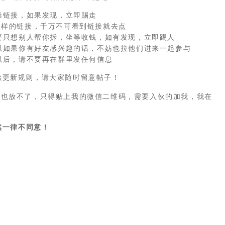
毒链接，如果发现，立即踢走
d）字样的链接，千万不可看到链接就去点
要只想别人帮你拆，坐等收钱，如有发现，立即踢人
以如果你有好友感兴趣的话，不妨也拉他们进来一起参与
以后，请不要再在群里发任何信息
续更新规则，请大家随时留意帖子！
码也放不了，只得贴上我的微信二维码，需要入伙的加我，我在
然一律不同意！