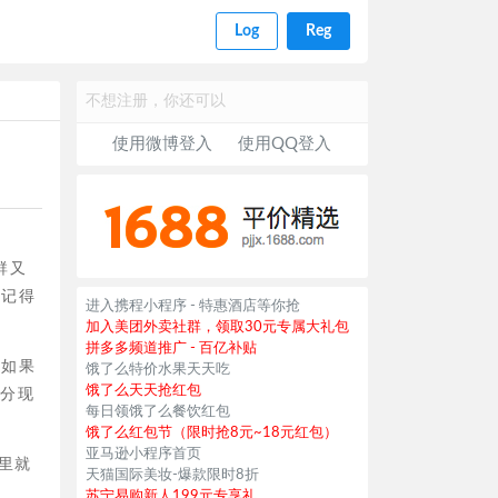
Log
Reg
不想注册，你还可以
使用微博登入
使用QQ登入
群又
候记得
进入携程小程序 - 特惠酒店等你抢
加入美团外卖社群，领取30元专属大礼包
拼多多频道推广 - 百亿补贴
，如果
饿了么特价水果天天吃
饿了么天天抢红包
瓜分现
每日领饿了么餐饮红包
饿了么红包节（限时抢8元~18元红包）
亚马逊小程序首页
这里就
天猫国际美妆-爆款限时8折
苏宁易购新人199元专享礼