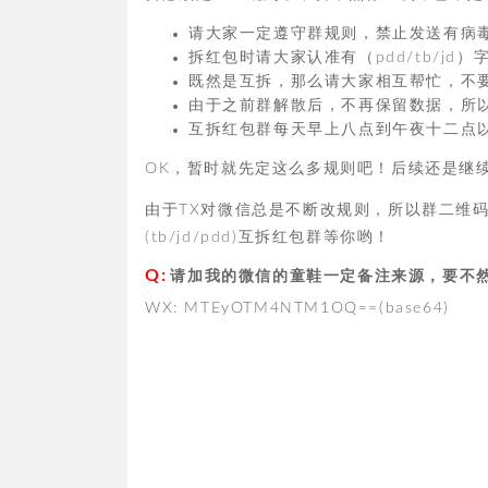
请大家一定遵守群规则，禁止发送有病
拆红包时请大家认准有（pdd/tb/j
既然是互拆，那么请大家相互帮忙，不
由于之前群解散后，不再保留数据，所
互拆红包群每天早上八点到午夜十二点
OK，暂时就先定这么多规则吧！后续还是继
由于TX对微信总是不断改规则，所以群二维
(tb/jd/pdd)互拆红包群等你哟！
请加我的微信的童鞋一定备注来源，要不
WX: MTEyOTM4NTM1OQ==(base64)