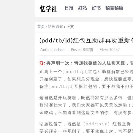
日报
好站
好书
秘言秘语
首页
›
站长通知
› 正文
(pdd/tb/jd)红包互助群
Author:
dehoo
- Posted:8年前
- View:10237
再声明一次：请加我微信的人注明来源，
距离上一个(pdd/tb/jd)红包互助群解
开始创建了，如果想瓜分现金，想快速赚点零
备注(pdd/tb/jd)互拆红包的，要不然
这当然是开玩笑啦，既然商家有那么多钱，也
群渐渐壮大了，我们大家都可以天天吃鸡啦！
金吃鸡，不知道看到这篇文章的你，有没有参
话题说偏了，既然是（pdd/tb/jd）红
要必须定一些规则了，要不然像上次，岂不是