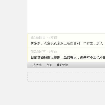
第1条附言
7年前
·
拼多多、淘宝以及京东已经整合到一个群里，加入
第2条附言
6年前
·
目前群跟解散没差别，虽然有人，但基本不互也不
加入收藏
点赞
我要评论