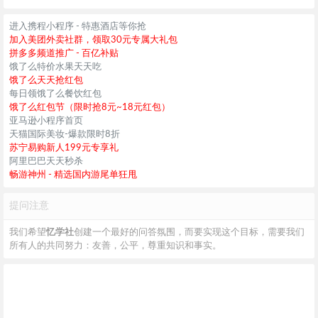
进入携程小程序 - 特惠酒店等你抢
加入美团外卖社群，领取30元专属大礼包
拼多多频道推广 - 百亿补贴
饿了么特价水果天天吃
饿了么天天抢红包
每日领饿了么餐饮红包
饿了么红包节（限时抢8元~18元红包）
亚马逊小程序首页
天猫国际美妆-爆款限时8折
苏宁易购新人199元专享礼
阿里巴巴天天秒杀
畅游神州 - 精选国内游尾单狂甩
提问注意
我们希望
忆学社
创建一个最好的问答氛围，而要实现这个目标，需要我们
所有人的共同努力：友善，公平，尊重知识和事实。