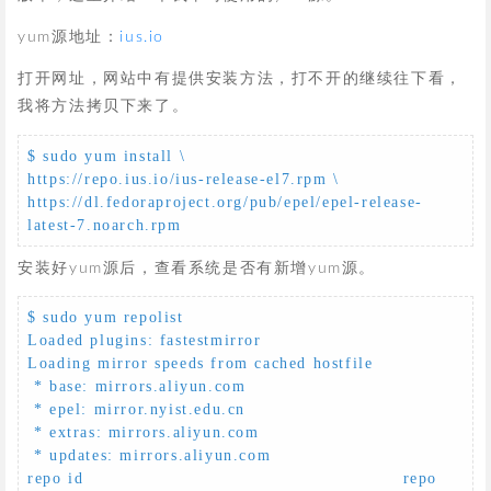
yum源地址：
ius.io
打开网址，网站中有提供安装方法，打不开的继续往下看，
我将方法拷贝下来了。
$ sudo yum install \

https://repo.ius.io/ius-release-el7.rpm \

https://dl.fedoraproject.org/pub/epel/epel-release-
latest-7.noarch.rpm
安装好yum源后，查看系统是否有新增yum源。
$ sudo yum repolist

Loaded plugins: fastestmirror

Loading mirror speeds from cached hostfile

 * base: mirrors.aliyun.com

 * epel: mirror.nyist.edu.cn

 * extras: mirrors.aliyun.com

 * updates: mirrors.aliyun.com

repo id                                                    repo 