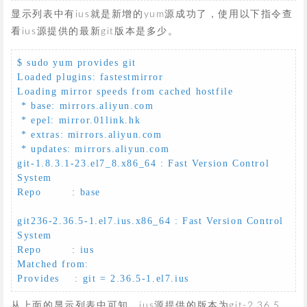
显示列表中有ius就是新增的yum源成功了，使用以下指令查
看ius源提供的最新git版本是多少。
$ sudo yum provides git

Loaded plugins: fastestmirror

Loading mirror speeds from cached hostfile

 * base: mirrors.aliyun.com

 * epel: mirror.01link.hk

 * extras: mirrors.aliyun.com

 * updates: mirrors.aliyun.com

git-1.8.3.1-23.el7_8.x86_64 : Fast Version Control 
System

Repo        : base

git236-2.36.5-1.el7.ius.x86_64 : Fast Version Control 
System

Repo        : ius

Matched from:

Provides    : git = 2.36.5-1.el7.ius
从上面的显示列表中可知，ius源提供的版本为git-2.36.5，