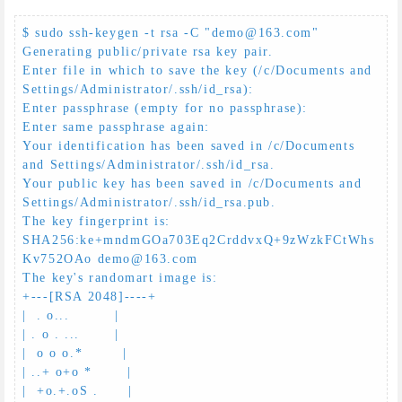
$ sudo ssh-keygen -t rsa -C "demo@163.com"

Generating public/private rsa key pair.

Enter file in which to save the key (/c/Documents and 
Settings/Administrator/.ssh/id_rsa):

Enter passphrase (empty for no passphrase):

Enter same passphrase again:

Your identification has been saved in /c/Documents 
and Settings/Administrator/.ssh/id_rsa.

Your public key has been saved in /c/Documents and 
Settings/Administrator/.ssh/id_rsa.pub.

The key fingerprint is:

SHA256:ke+mndmGOa703Eq2CrddvxQ+9zWzkFCtWhs
Kv752OAo demo@163.com

The key's randomart image is:

+---[RSA 2048]----+

|  . o...         |

| . o . ...       |

|  o o o.*        |

| ..+ o+o *       |

|  +o.+.oS .      |
