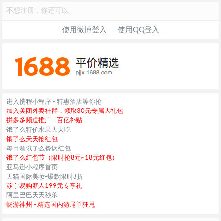
不想注册，你还可以
使用微博登入
使用QQ登入
进入携程小程序 - 特惠酒店等你抢
加入美团外卖社群，领取30元专属大礼包
拼多多频道推广 - 百亿补贴
饿了么特价水果天天吃
饿了么天天抢红包
每日领饿了么餐饮红包
饿了么红包节（限时抢8元~18元红包）
亚马逊小程序首页
天猫国际美妆-爆款限时8折
苏宁易购新人199元专享礼
阿里巴巴天天秒杀
畅游神州 - 精选国内游尾单狂甩