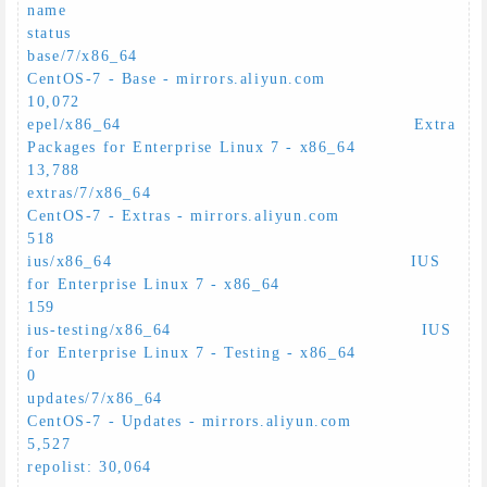
name                                                                               
status

base/7/x86_64                                              
CentOS-7 - Base - mirrors.aliyun.com                                                    
10,072

epel/x86_64                                                Extra 
Packages for Enterprise Linux 7 - x86_64                                          
13,788

extras/7/x86_64                                            
CentOS-7 - Extras - mirrors.aliyun.com                                                     
518

ius/x86_64                                                 IUS 
for Enterprise Linux 7 - x86_64                                                        
159

ius-testing/x86_64                                         IUS 
for Enterprise Linux 7 - Testing - x86_64                                                
0

updates/7/x86_64                                           
CentOS-7 - Updates - mirrors.aliyun.com                                                  
5,527

repolist: 30,064