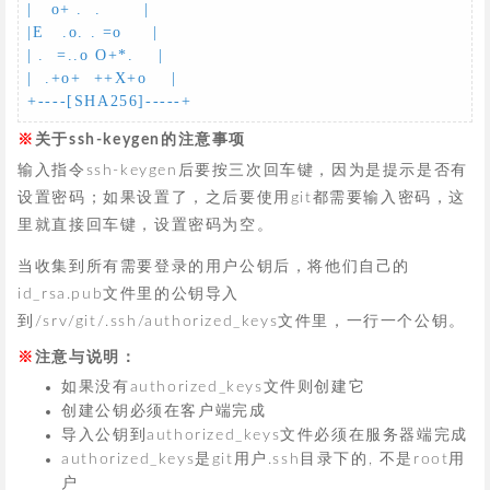
|   o+ .  .       |

|E   .o. . =o     |

| .  =..o O+*.    |

|  .+o+  ++X+o    |

+----[SHA256]-----+
关于ssh-keygen的注意事项
输入指令ssh-keygen后要按三次回车键，因为是提示是否有
设置密码；如果设置了，之后要使用git都需要输入密码，这
里就直接回车键，设置密码为空。
当收集到所有需要登录的用户公钥后，将他们自己的
id_rsa.pub文件里的公钥导入
到/srv/git/.ssh/authorized_keys文件里，一行一个公钥。
注意与说明：
如果没有authorized_keys文件则创建它
创建公钥必须在客户端完成
导入公钥到authorized_keys文件必须在服务器端完成
authorized_keys是git用户.ssh目录下的, 不是root用
户