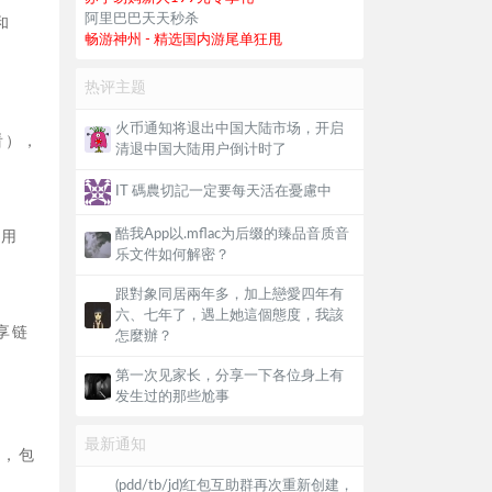
阿里巴巴天天秒杀
和
畅游神州 - 精选国内游尾单狂甩
热评主题
火币通知将退出中国大陆市场，开启
看），
清退中国大陆用户倒计时了
IT 碼農切記一定要每天活在憂慮中
酷我App以.mflac为后缀的臻品音质音
使用
乐文件如何解密？
跟對象同居兩年多，加上戀愛四年有
六、七年了，遇上她這個態度，我該
享链
怎麼辦？
第一次见家长，分享一下各位身上有
发生过的那些尬事
最新通知
息，包
(pdd/tb/jd)红包互助群再次重新创建，