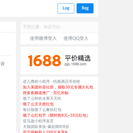
Log
Reg
不想注册，你还可以
使用微博登入
使用QQ登入
改设
进入携程小程序 - 特惠酒店等你抢
加入美团外卖社群，领取30元专属大礼包
拼多多频道推广 - 百亿补贴
饿了么特价水果天天吃
饿了么天天抢红包
每日领饿了么餐饮红包
饿了么红包节（限时抢8元~18元红包）
亚马逊小程序首页
天猫国际美妆-爆款限时8折
苏宁易购新人199元专享礼