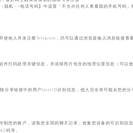
码，最好网上购买未实名的物联号来注册
置—>隐私—>电话号码】中设置「不允许任何人查看我的手机号码」
使他人并未注册Telegram，仍可以通过浏览器输入消息链接查
软件打码处理关键信息，并清除照片包含的地理位置信息（可以
意清除分享链接中的用户UserID识别信息，他人完全有可能从您的分
控制您的账户，读取您全部的聊天记录，收集您设备的可识别信
AC码等。