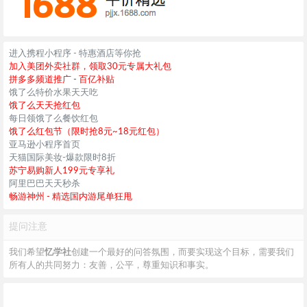
进入携程小程序 - 特惠酒店等你抢
加入美团外卖社群，领取30元专属大礼包
拼多多频道推广 - 百亿补贴
饿了么特价水果天天吃
饿了么天天抢红包
每日领饿了么餐饮红包
饿了么红包节（限时抢8元~18元红包）
亚马逊小程序首页
天猫国际美妆-爆款限时8折
苏宁易购新人199元专享礼
阿里巴巴天天秒杀
畅游神州 - 精选国内游尾单狂甩
提问注意
我们希望
忆学社
创建一个最好的问答氛围，而要实现这个目标，需要我们
所有人的共同努力：友善，公平，尊重知识和事实。