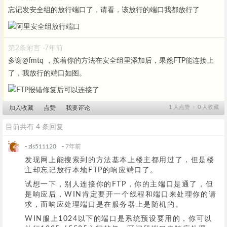
忘记发安全组的放行端口了，请看，该放行的端口我都放行了
第2条附言
7年前
·
多谢@fmtq ，按着你的方法在安全组里添加后，果然FTP能连接上
了，我放行的端口如图。
1
人点赞 ∙
0
人收藏
加入收藏
点赞
我要评论
目前共有 4 条回复
-
zls511120
-
7年前
发现网上能搜索到的方法基本上楼主都用过了，但是楼
主却忘记放行本地FTP的响应端口了。
试想一下，别人连接你的FTP，你的主端口是通了，但
是响应后，WIN肯定要开一个线程和端口来处理你的请
求，而响应处理端口是在服务器上是随机的。
WIN服上1024以下的端口是系统预设要用的，你可以