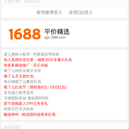
不想注册，你还可以
使用微博登入
使用QQ登入
进入携程小程序 - 特惠酒店等你抢
加入美团外卖社群，领取30元专属大礼包
拼多多频道推广 - 百亿补贴
饿了么特价水果天天吃
饿了么天天抢红包
每日领饿了么餐饮红包
饿了么红包节（限时抢8元~18元红包）
亚马逊小程序首页
天猫国际美妆-爆款限时8折
苏宁易购新人199元专享礼
阿里巴巴天天秒杀
畅游神州 - 精选国内游尾单狂甩
提问注意