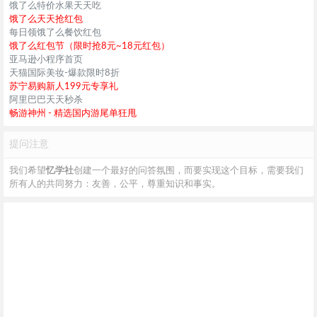
饿了么特价水果天天吃
饿了么天天抢红包
每日领饿了么餐饮红包
饿了么红包节（限时抢8元~18元红包）
亚马逊小程序首页
天猫国际美妆-爆款限时8折
苏宁易购新人199元专享礼
阿里巴巴天天秒杀
畅游神州 - 精选国内游尾单狂甩
提问注意
我们希望
忆学社
创建一个最好的问答氛围，而要实现这个目标，需要我们
所有人的共同努力：友善，公平，尊重知识和事实。