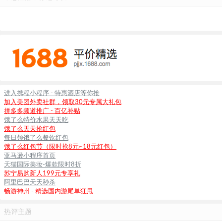
进入携程小程序 - 特惠酒店等你抢
加入美团外卖社群，领取30元专属大礼包
拼多多频道推广 - 百亿补贴
饿了么特价水果天天吃
饿了么天天抢红包
每日领饿了么餐饮红包
饿了么红包节（限时抢8元~18元红包）
亚马逊小程序首页
天猫国际美妆-爆款限时8折
苏宁易购新人199元专享礼
阿里巴巴天天秒杀
畅游神州 - 精选国内游尾单狂甩
热评主题