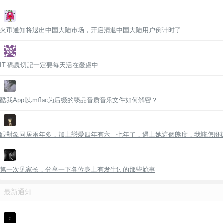
火币通知将退出中国大陆市场，开启清退中国大陆用户倒计时了
IT 碼農切記一定要每天活在憂慮中
酷我App以.mflac为后缀的臻品音质音乐文件如何解密？
跟對象同居兩年多，加上戀愛四年有六、七年了，遇上她這個態度，我該怎麼
第一次见家长，分享一下各位身上有发生过的那些尬事
最新通知