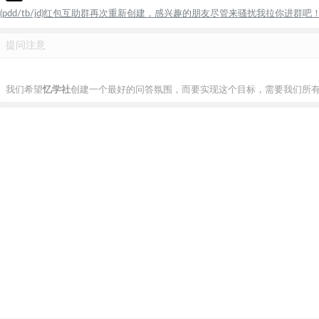
(pdd/tb/jd)红包互助群再次重新创建，感兴趣的朋友尽管来骚扰我拉你进群吧
提问注意
我们希望
忆学社
创建一个最好的问答氛围，而要实现这个目标，需要我们所