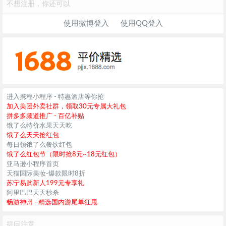
不想注册，你还可以
使用微博登入
使用QQ登入
进入携程小程序 - 特惠酒店等你抢
加入美团外卖社群，领取30元专属大礼包
拼多多频道推广 - 百亿补贴
饿了么特价水果天天吃
饿了么天天抢红包
每日领饿了么餐饮红包
饿了么红包节（限时抢8元~18元红包）
亚马逊小程序首页
天猫国际美妆-爆款限时8折
苏宁易购新人199元专享礼
阿里巴巴天天秒杀
畅游神州 - 精选国内游尾单狂甩
提问注意