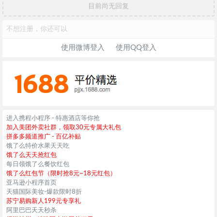
目前尚无回复
不想注册，你还可以
使用微博登入
使用QQ登入
进入携程小程序 - 特惠酒店等你抢
加入美团外卖社群，领取30元专属大礼包
拼多多频道推广 - 百亿补贴
饿了么特价水果天天吃
饿了么天天抢红包
每日领饿了么餐饮红包
饿了么红包节（限时抢8元~18元红包）
亚马逊小程序首页
天猫国际美妆-爆款限时8折
苏宁易购新人199元专享礼
阿里巴巴天天秒杀