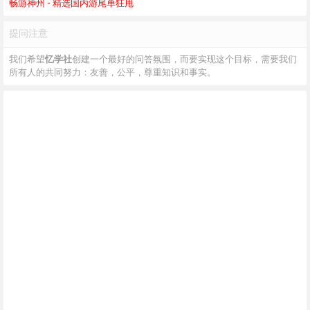
畅游神州 - 精选国内游尾单狂甩
提问注意
我们希望
忆学社
创建一个最好的问答氛围，而要实现这个目标，需要我们
所有人的共同努力：友善，公平，尊重知识和事实。