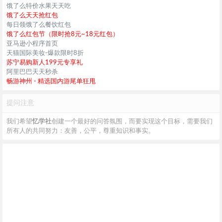
饿了么特价水果天天吃
饿了么天天抢红包
每日领饿了么餐饮红包
饿了么红包节（限时抢8元~18元红包）
亚马逊小程序首页
天猫国际美妆-爆款限时8折
苏宁易购新人199元专享礼
阿里巴巴天天秒杀
畅游神州 - 精选国内游尾单狂甩
提问注意
我们希望
忆学社
创建一个最好的问答氛围，而要实现这个目标，需要我们
所有人的共同努力：友善，公平，尊重知识和事实。