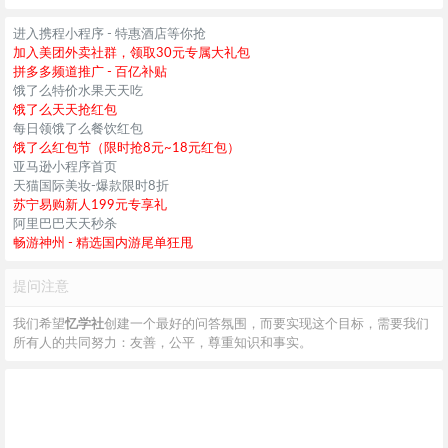
进入携程小程序 - 特惠酒店等你抢
加入美团外卖社群，领取30元专属大礼包
拼多多频道推广 - 百亿补贴
饿了么特价水果天天吃
饿了么天天抢红包
每日领饿了么餐饮红包
饿了么红包节（限时抢8元~18元红包）
亚马逊小程序首页
天猫国际美妆-爆款限时8折
苏宁易购新人199元专享礼
阿里巴巴天天秒杀
畅游神州 - 精选国内游尾单狂甩
提问注意
我们希望
忆学社
创建一个最好的问答氛围，而要实现这个目标，需要我们
所有人的共同努力：友善，公平，尊重知识和事实。