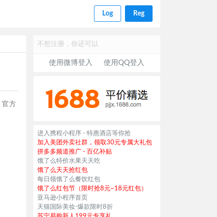
Log
Reg
不想注册，你还可以
使用微博登入
使用QQ登入
了官方
进入携程小程序 - 特惠酒店等你抢
加入美团外卖社群，领取30元专属大礼包
拼多多频道推广 - 百亿补贴
饿了么特价水果天天吃
饿了么天天抢红包
每日领饿了么餐饮红包
饿了么红包节（限时抢8元~18元红包）
亚马逊小程序首页
天猫国际美妆-爆款限时8折
苏宁易购新人199元专享礼