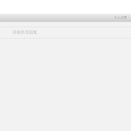
0
人点赞 
目前尚无回复