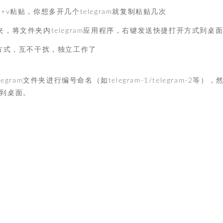
trl+v粘贴，你想多开几个telegram就复制粘贴几次
件夹，将文件夹内telegram应用程序，右键发送快捷打开方式到桌
方式，互不干扰，独立工作了
am文件夹进行编号命名（如telegram-1/telegram-2等），
式到桌面。