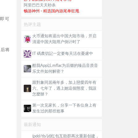
阿里巴巴天天秒杀
畅游神州 - 精选国内游尾单狂甩
面即可
热评主题
火币通知将退出中国大陆市场，开启
清退中国大陆用户倒计时了
然后将
IT 碼農切記一定要每天活在憂慮中
酷我App以.mflac为后缀的臻品音质音
乐文件如何解密？
跟對象同居兩年多，加上戀愛四年有
六、七年了，遇上她這個態度，我該
怎麼辦？
第一次见家长，分享一下各位身上有
发生过的那些尬事
最新通知
(pdd/tb/jd)红包互助群再次重新创建，