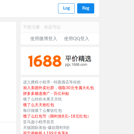
Log
Reg
不想注册，你还可以
使用微博登入
使用QQ登入
进入携程小程序 - 特惠酒店等你抢
加入美团外卖社群，领取30元专属大礼包
拼多多频道推广 - 百亿补贴
饿了么特价水果天天吃
饿了么天天抢红包
每日领饿了么餐饮红包
饿了么红包节（限时抢8元~18元红包）
亚马逊小程序首页
天猫国际美妆-爆款限时8折
苏宁易购新人199元专享礼