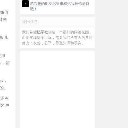
感兴趣的朋友尽管来骚扰我拉你进群
吧！
不嫌弃
对来
提问注意
我们希望
忆学社
创建一个最好的问答氛围，
版几
而要实现这个目标，需要我们所有人的共同
努力：友善，公平，尊重知识和事实。
使用
话，需
示，
的。
，还有
方客户