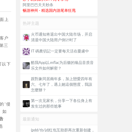
阿里巴巴天天秒杀
畅游神州 - 精选国内游尾单狂甩
面上
热评主题
火币通知将退出中国大陆市场，开启
客户
清退中国大陆用户倒计时了
第三
IT 碼農切記一定要每天活在憂慮中
酷我App以.mflac为后缀的臻品音质音
可以下
乐文件如何解密？
跟對象同居兩年多，加上戀愛四年有
六、七年了，遇上她這個態度，我該
怎麼辦？
第一次见家长，分享一下各位身上有
的“侵
发生过的那些尬事
，如
告
最新通知
选
(pdd/tb/jd)红包互助群再次重新创建，