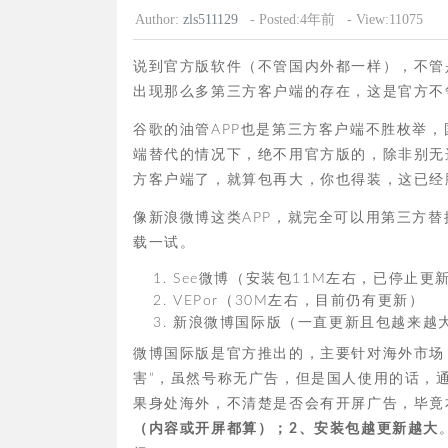
Author:
zls511129
- Posted:4年前
- View:11075
说到官方版软件（不管国内外都一样），不管
出现那么多第三方客户端的存在，这是官方不
谷歌的油管APP也是第三方客户端不胜枚举，
端替代的情况下，绝不用官方版的，除非别无选
方客户端了，就算包再大，你也得装，这已经
像新浪微博这类APP，就完全可以用第三方替
载一试。
See微博（安装包11M左右，已停止更
VEPor（30M左右，目前仍有更新）
新浪微博国际版（一直更新且包越来越大
微博国际版是官方推出的，主要针对海外市场
害”，虽然号称无广告，但是国人使用的话，
果身处海外，不清楚是否会有开屏广告，毕竟
（内容或开屏都算）；2、安装包越更新越大