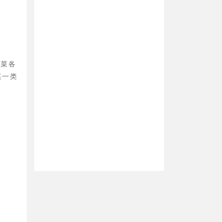
青菜各
某一类