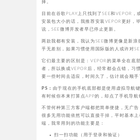
择。
目前在谷歌PLAY上只找到了SEE和VEPO
安装包大小的话，我推荐安装VEPOR更好，
说，SEE微博开发者早已停止更新。
两款我都有安装，我认为SEE微博更像是新
乎无差别，如果习惯使用国际版的人或许对SE
它们最主要的区别是：VEPOR的菜单全在底
者，所以换成VEPOR后，经常都会点错，习惯
要一些时间去适应，时间久了，估计就会顺手
PS：
由于现在的手机底部都是使用虚拟导航键
有时候你本来打算点APP的，却点了手机导航
不管何种第三方客户端都把简单便捷，无广告
很多无用功能依然可以直接干掉，平时基本上
端，我常用到的功能主要是：
扫一扫功能（用于登录和验证）