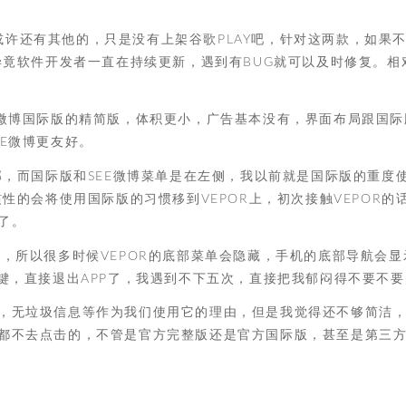
R，或许还有其他的，只是没有上架谷歌PLAY吧，针对这两款，如果
毕竟软件开发者一直在持续更新，遇到有BUG就可以及时修复。相
浪微博国际版的精简版，体积更小，广告基本没有，界面布局跟国际
E微博更友好。
部，而国际版和SEE微博菜单是在左侧，我以前就是国际版的重度
性的会将使用国际版的习惯移到VEPOR上，初次接触VEPOR的
了。
，所以很多时候VEPOR的底部菜单会隐藏，手机的底部导航会显
键，直接退出APP了，我遇到不下五次，直接把我郁闷得不要不要
，无垃圾信息等作为我们使用它的理由，但是我觉得还不够简洁
都不去点击的，不管是官方完整版还是官方国际版，甚至是第三