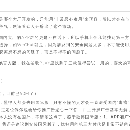
是哪个大厂开发的，只能用“非常恶心难用”来形容，所以才会在市
争气，硬逼着众人开辟出了这个市场。
国内大厂的APP烂的更是不在话下，所以手机上但凡能找到第三方
择，如WeChat就是，因为涉及到的安全问题太多，不可能使用
脱离想不想的问题了，而是不得不的问题了。
换官方版，我在谷歌PLAY里找到了三款值得尝试一用的，喜欢的
新）
，目前已50M了）
，懂得人都会去用国际版，只有不懂的人才会一直深受国内“毒瘤”
通过定位偶尔也会给你推广告恶心一下你，并且开屏广告基本无解
本人没有在国外，不清楚这点了，鉴于微博国际版：
1、APP有广
。我还是建议别安装国际版了，找好用的第三方替代是非常不错的