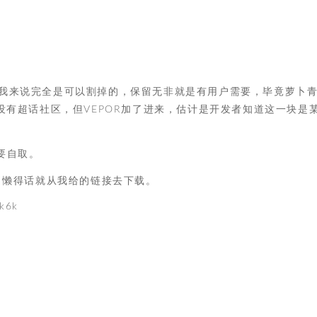
）
我来说完全是可以割掉的，保留无非就是有用户需要，毕竟萝卜
没有超话社区，但VEPOR加了进来，估计是开发者知道这一块是
要自取。
，懒得话就从我给的链接去下载。
k6k