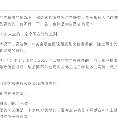
广告联盟的情况下，都会选择做谷歌广告联盟，毕竟很多人也想
是要钱的，何不做一下广告，也算是为自己省钱吧！
录个人人生的，这个不在讨论之列。
情况下，要达到100美金最低提现额度是比较容易的，随之而来的
要完成的日程。
进行了更改了，跟网上2022年以前的网文有许多的不同，那些博
导致信息滞后，给后面不知道规则的博主走了特别多的弯路，做
用老方法进行收益提现的博主们。
新的解决方法：
，只采用电汇形式
理的卡必须是一卡多帐户类型的，通俗点讲就是卡可以在APP上
招行的一卡通等。