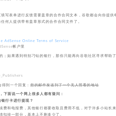
助页填写表单进行反馈需要盖章的合作合同文本，谷歌都会向你提供
再向任何人提供带有盖章形式的合作合同文件了。
e AdSense Online Terms of Service
Sense帐户里
的；如果遇到特别刁钻的银行，那你只能再向谷歌社区寻求帮助
blishers
都会得到一个回复：
您的邮件发送到了一个无人照看的地址
，下面说一个网上很多人都有疑问：
的银行卡进行提现？
续费和电报费，其他银行都要收取且费用不低，对于许多小站长
情扣掉一部分，基本上不剩多少了。