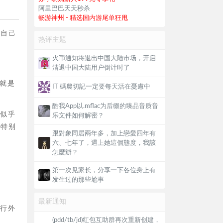
阿里巴巴天天秒杀
畅游神州 - 精选国内游尾单狂甩
在自己
热评主题
火币通知将退出中国大陆市场，开启
清退中国大陆用户倒计时了
就是
IT 碼農切記一定要每天活在憂慮中
酷我App以.mflac为后缀的臻品音质音
文似乎
乐文件如何解密？
了特别
跟對象同居兩年多，加上戀愛四年有
六、七年了，遇上她這個態度，我該
怎麼辦？
第一次见家长，分享一下各位身上有
发生过的那些尬事
最新通知
进行外
(pdd/tb/jd)红包互助群再次重新创建，