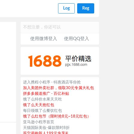
Log
Reg
不想注册，你还可以
使用微博登入
使用QQ登入
进入携程小程序 - 特惠酒店等你抢
加入美团外卖社群，领取30元专属大礼包
拼多多频道推广 - 百亿补贴
饿了么特价水果天天吃
饿了么天天抢红包
每日领饿了么餐饮红包
饿了么红包节（限时抢8元~18元红包）
亚马逊小程序首页
天猫国际美妆-爆款限时8折
苏宁易购新人199元专享礼