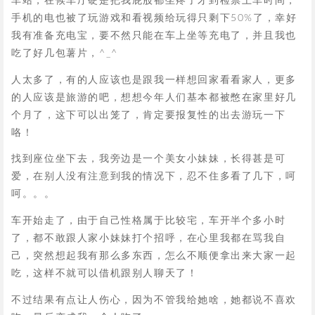
车站，在候车厅硬是把我屁股都坐疼了才到检票上车时间，
手机的电也被了玩游戏和看视频给玩得只剩下50%了，幸好
我有准备充电宝，要不然只能在车上坐等充电了，并且我也
吃了好几包薯片，^_^
人太多了，有的人应该也是跟我一样想回家看看家人，更多
的人应该是旅游的吧，想想今年人们基本都被憋在家里好几
个月了，这下可以出笼了，肯定要报复性的出去游玩一下
咯！
找到座位坐下去，我旁边是一个美女小妹妹，长得甚是可
爱，在别人没有注意到我的情况下，忍不住多看了几下，呵
呵。。。
车开始走了，由于自己性格属于比较宅，车开半个多小时
了，都不敢跟人家小妹妹打个招呼，在心里我都在骂我自
己，突然想起我有那么多东西，怎么不顺便拿出来大家一起
吃，这样不就可以借机跟别人聊天了！
不过结果有点让人伤心，因为不管我给她啥，她都说不喜欢