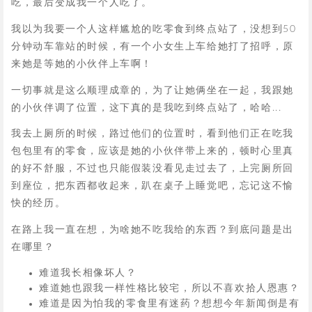
吃，最后变成我一个人吃了。
我以为我要一个人这样尴尬的吃零食到终点站了，没想到50
分钟动车靠站的时候，有一个小女生上车给她打了招呼，原
来她是等她的小伙伴上车啊！
一切事就是这么顺理成章的，为了让她俩坐在一起，我跟她
的小伙伴调了位置，这下真的是我吃到终点站了，哈哈...
我去上厕所的时候，路过他们的位置时，看到他们正在吃我
包包里有的零食，应该是她的小伙伴带上来的，顿时心里真
的好不舒服，不过也只能假装没看见走过去了，上完厕所回
到座位，把东西都收起来，趴在桌子上睡觉吧，忘记这不愉
快的经历。
在路上我一直在想，为啥她不吃我给的东西？到底问题是出
在哪里？
难道我长相像坏人？
难道她也跟我一样性格比较宅，所以不喜欢拾人恩惠？
难道是因为怕我的零食里有迷药？想想今年新闻倒是有