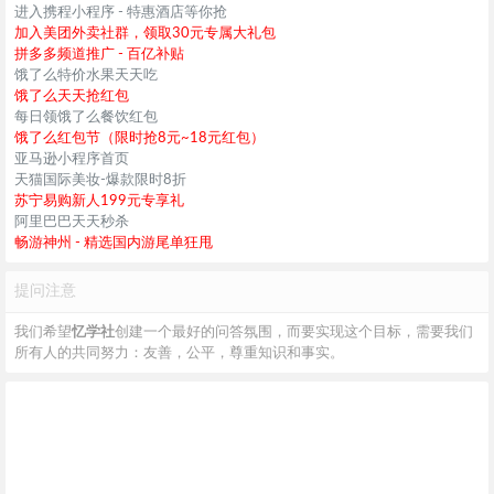
进入携程小程序 - 特惠酒店等你抢
加入美团外卖社群，领取30元专属大礼包
拼多多频道推广 - 百亿补贴
饿了么特价水果天天吃
饿了么天天抢红包
每日领饿了么餐饮红包
饿了么红包节（限时抢8元~18元红包）
亚马逊小程序首页
天猫国际美妆-爆款限时8折
苏宁易购新人199元专享礼
阿里巴巴天天秒杀
畅游神州 - 精选国内游尾单狂甩
提问注意
我们希望
忆学社
创建一个最好的问答氛围，而要实现这个目标，需要我们
所有人的共同努力：友善，公平，尊重知识和事实。