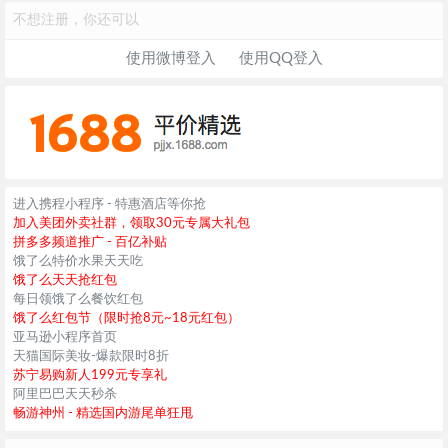
不想注册，你还可以
使用微博登入
使用QQ登入
进入携程小程序 - 特惠酒店等你抢
加入美团外卖社群，领取30元专属大礼包
拼多多频道推广 - 百亿补贴
饿了么特价水果天天吃
饿了么天天抢红包
每日领饿了么餐饮红包
饿了么红包节（限时抢8元~18元红包）
亚马逊小程序首页
天猫国际美妆-爆款限时8折
苏宁易购新人199元专享礼
阿里巴巴天天秒杀
畅游神州 - 精选国内游尾单狂甩