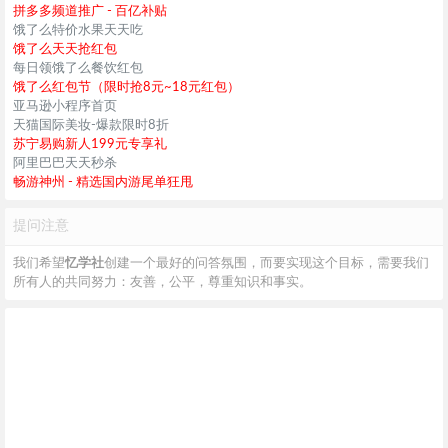
拼多多频道推广 - 百亿补贴
饿了么特价水果天天吃
饿了么天天抢红包
每日领饿了么餐饮红包
饿了么红包节（限时抢8元~18元红包）
亚马逊小程序首页
天猫国际美妆-爆款限时8折
苏宁易购新人199元专享礼
阿里巴巴天天秒杀
畅游神州 - 精选国内游尾单狂甩
提问注意
我们希望
忆学社
创建一个最好的问答氛围，而要实现这个目标，需要我们
所有人的共同努力：友善，公平，尊重知识和事实。