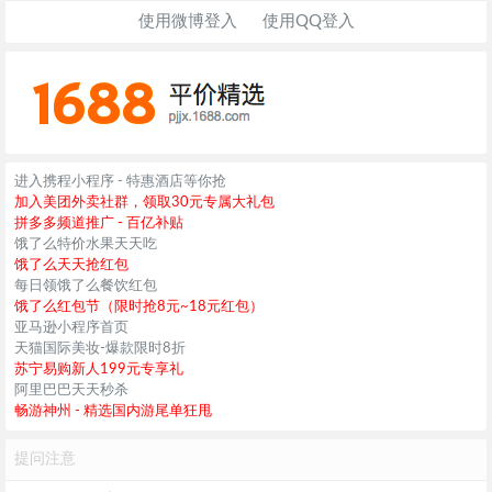
使用微博登入
使用QQ登入
进入携程小程序 - 特惠酒店等你抢
加入美团外卖社群，领取30元专属大礼包
拼多多频道推广 - 百亿补贴
饿了么特价水果天天吃
饿了么天天抢红包
每日领饿了么餐饮红包
饿了么红包节（限时抢8元~18元红包）
亚马逊小程序首页
天猫国际美妆-爆款限时8折
苏宁易购新人199元专享礼
阿里巴巴天天秒杀
畅游神州 - 精选国内游尾单狂甩
提问注意