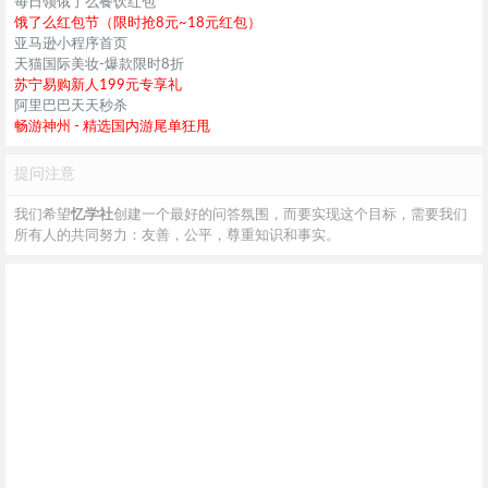
每日领饿了么餐饮红包
饿了么红包节（限时抢8元~18元红包）
亚马逊小程序首页
天猫国际美妆-爆款限时8折
苏宁易购新人199元专享礼
阿里巴巴天天秒杀
畅游神州 - 精选国内游尾单狂甩
提问注意
我们希望
忆学社
创建一个最好的问答氛围，而要实现这个目标，需要我们
所有人的共同努力：友善，公平，尊重知识和事实。