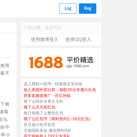
Log
Reg
不想注册，你还可以
使用微博登入
使用QQ登入
是使用
搜索不
进入携程小程序 - 特惠酒店等你抢
加入美团外卖社群，领取30元专属大礼包
拼多多频道推广 - 百亿补贴
饿了么特价水果天天吃
不了相
饿了么天天抢红包
读取
每日领饿了么餐饮红包
饿了么红包节（限时抢8元~18元红包）
论坛
亚马逊小程序首页
路由中
天猫国际美妆-爆款限时8折
@和小
苏宁易购新人199元专享礼