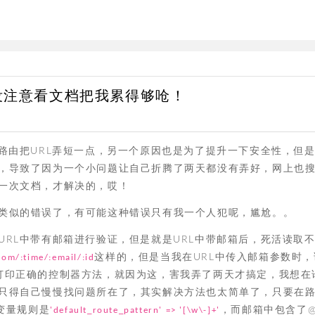
，没注意看文档把我累得够呛！
路由把URL弄短一点，另一个原因也是为了提升一下安全性，但
，导致了因为一个小问题让自己折腾了两天都没有弄好，网上也
一次文档，才解决的，哎！
类似的错误了，有可能这种错误只有我一个人犯呢，尴尬。。
RL中带有邮箱进行验证，但是就是URL中带邮箱后，死活读取
这样的，但是当我在URL中传入邮箱参数时，
om/:time/:email/:id
打印正确的控制器方法，就因为这，害我弄了两天才搞定，我想在
只得自己慢慢找问题所在了，其实解决方法也太简单了，只要在
变量规则是
，而邮箱中包含了
'default_route_pattern' => '[\w\-]+'