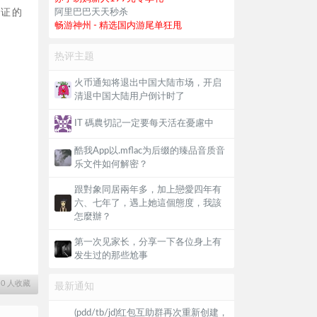
验证的
阿里巴巴天天秒杀
畅游神州 - 精选国内游尾单狂甩
热评主题
火币通知将退出中国大陆市场，开启
清退中国大陆用户倒计时了
IT 碼農切記一定要每天活在憂慮中
酷我App以.mflac为后缀的臻品音质音
乐文件如何解密？
跟對象同居兩年多，加上戀愛四年有
六、七年了，遇上她這個態度，我該
怎麼辦？
第一次见家长，分享一下各位身上有
发生过的那些尬事
∙
0
人收藏
最新通知
(pdd/tb/jd)红包互助群再次重新创建，