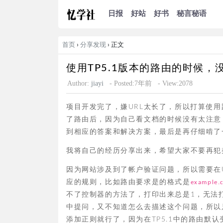
日报
好站
好书
秘言秘语
首页
›
分享发现
› 正文
使用TP5.1版本的路由的时候
Author:
jiayi
- Posted:7年前
- View:2078
项目开发完了，嫌URL太长了，所以打算使用
了路由后，因为自己看文档的时候没有太注意
到相应的答案和解决方案，最后是再仔细啃了
我将自己的经历分享出来，希望大家不要再犯
因为网站涉及到了帐户验证问题，所以需要在U
应的规则，比如路由要求是的格式是
example.c
不了控制器的方法了，打印出来总是1，无法
中提问，又不知道怎么去描述这个问题，所以
添加正则就行了，因为在TP5.1中的路由默认