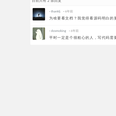
目前共有 2 条回复
-
thanklj
-
6年前
为啥要看文档？我觉得看源码明白的
-
dosmoking
-
6年前
平时一定是个很粗心的人，写代码需