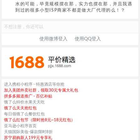
水的可能，毕竟规模摆在那，实力也摆在那，并且我遇
到过的很多小型ISP商家不都是做大厂代理的么！？
不想注册，你还可以
使用微博登入
使用QQ登入
进入携程小程序 - 特惠酒店等你抢
加入美团外卖社群，领取30元专属大礼包
拼多多频道推广 - 百亿补贴
饿了么特价水果天天吃
饿了么天天抢红包
每日领饿了么餐饮红包
饿了么红包节（限时抢8元~18元红包）
亚马逊小程序首页
天猫国际美妆-爆款限时8折
苏宁易购新人199元专享礼