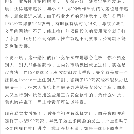
但是，业务刚开始的时候，一切都还好，随着业务的发展，
项目变得越来越多，与小ISP商家的合作出现的问题也越来越
多，就拿最近来说，由于行业之间的恶性竞争，我们公司的
ESC经常都被SYN攻击，有时候持续时间很久，导致了我们
公司的网站打不开，线上推广的项目投入的费用完全就是打
了水漂，服务得不到保障，推广就起不到效果，公司就不能
盈利和发展。
不得不说，这种恶性的行业竞争实在是恶心之极，你不招惹
别人，别人却要招惹你，国内的市场氛围就是这样，实在是
没办法；而ISP商家又无有效防御攻击手段，完全就是放一个
裸机在Internet上任别人宰割，咨询了ISP商家能不能想办法
解决一下，技术人员给出的解决办法就是安装安全狗，而本
人又是特别讨厌使用这些第三方安全软件的，为什么讨厌，
我也懒得说了，网上搜索即可知道答案。
现在感觉太后悔了，后悔当初没有选择大厂，而是贪图便利
选择了小型ISP商家，导致了这么多问题的发生，严重影响了
公司的项目推广进度，我现在想知道，如果一家ISP商家的