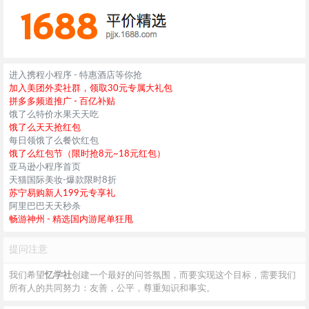
进入携程小程序 - 特惠酒店等你抢
加入美团外卖社群，领取30元专属大礼包
拼多多频道推广 - 百亿补贴
饿了么特价水果天天吃
饿了么天天抢红包
每日领饿了么餐饮红包
饿了么红包节（限时抢8元~18元红包）
亚马逊小程序首页
天猫国际美妆-爆款限时8折
苏宁易购新人199元专享礼
阿里巴巴天天秒杀
畅游神州 - 精选国内游尾单狂甩
提问注意
我们希望
忆学社
创建一个最好的问答氛围，而要实现这个目标，需要我们
所有人的共同努力：友善，公平，尊重知识和事实。