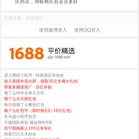
区的话，用昵称区别会员更好
不想注册，你还可以
使用微博登入
使用QQ登入
进入携程小程序 - 特惠酒店等你抢
加入美团外卖社群，领取30元专属大礼包
拼多多频道推广 - 百亿补贴
饿了么特价水果天天吃
饿了么天天抢红包
每日领饿了么餐饮红包
饿了么红包节（限时抢8元~18元红包）
亚马逊小程序首页
天猫国际美妆-爆款限时8折
苏宁易购新人199元专享礼
阿里巴巴天天秒杀