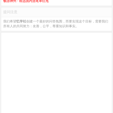
畅游神州 - 精选国内游尾单狂甩
提问注意
我们希望
忆学社
创建一个最好的问答氛围，而要实现这个目标，需要我们
所有人的共同努力：友善，公平，尊重知识和事实。