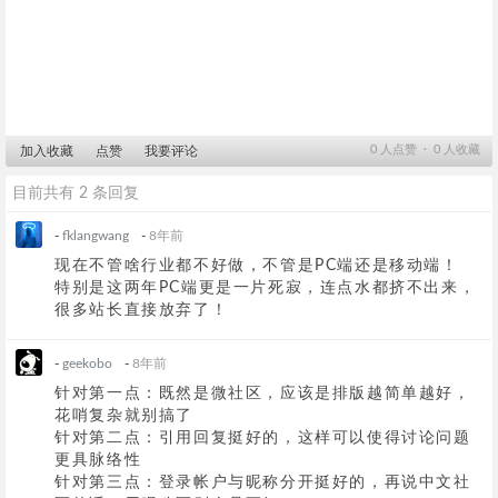
0
人点赞 ∙
0
人收藏
加入收藏
点赞
我要评论
目前共有 2 条回复
-
fklangwang
-
8年前
现在不管啥行业都不好做，不管是PC端还是移动端！
特别是这两年PC端更是一片死寂，连点水都挤不出来，
很多站长直接放弃了！
-
geekobo
-
8年前
针对第一点：既然是微社区，应该是排版越简单越好，
花哨复杂就别搞了
针对第二点：引用回复挺好的，这样可以使得讨论问题
更具脉络性
针对第三点：登录帐户与昵称分开挺好的，再说中文社