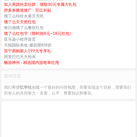
加入美团外卖社群，领取30元专属大礼包
拼多多频道推广 - 百亿补贴
饿了么特价水果天天吃
饿了么天天抢红包
每日领饿了么餐饮红包
饿了么红包节（限时抢8元~18元红包）
亚马逊小程序首页
天猫国际美妆-爆款限时8折
苏宁易购新人199元专享礼
阿里巴巴天天秒杀
畅游神州 - 精选国内游尾单狂甩
提问注意
我们希望
忆学社
创建一个最好的问答氛围，而要实现这个目标，需要我们
所有人的共同努力：友善，公平，尊重知识和事实。