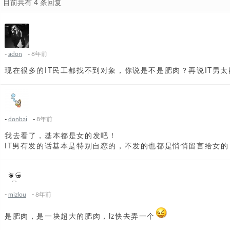
目前共有 4 条回复
-
adon
-
8年前
现在很多的IT民工都找不到对象，你说是不是肥肉？再说IT男
-
donbai
-
8年前
我去看了，基本都是女的发吧！
IT男有发的话基本是特别自恋的，不发的也都是悄悄留言给女的
-
mizlou
-
8年前
是肥肉，是一块超大的肥肉，lz快去弄一个