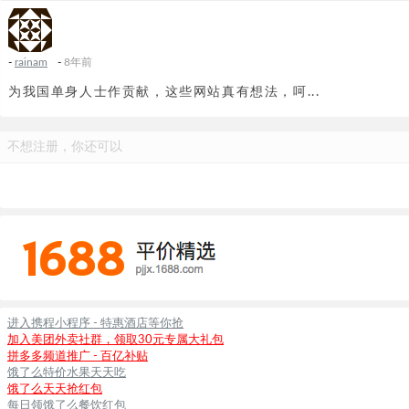
-
rainam
-
8年前
为我国单身人士作贡献，这些网站真有想法，呵...
不想注册，你还可以
进入携程小程序 - 特惠酒店等你抢
加入美团外卖社群，领取30元专属大礼包
拼多多频道推广 - 百亿补贴
饿了么特价水果天天吃
饿了么天天抢红包
每日领饿了么餐饮红包