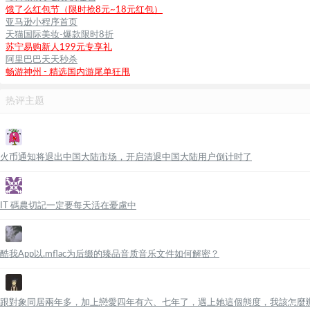
饿了么红包节（限时抢8元~18元红包）
亚马逊小程序首页
天猫国际美妆-爆款限时8折
苏宁易购新人199元专享礼
阿里巴巴天天秒杀
畅游神州 - 精选国内游尾单狂甩
热评主题
火币通知将退出中国大陆市场，开启清退中国大陆用户倒计时了
IT 碼農切記一定要每天活在憂慮中
酷我App以.mflac为后缀的臻品音质音乐文件如何解密？
跟對象同居兩年多，加上戀愛四年有六、七年了，遇上她這個態度，我該怎麼