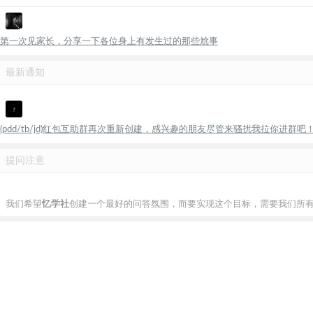
第一次见家长，分享一下各位身上有发生过的那些尬事
最新通知
(pdd/tb/jd)红包互助群再次重新创建，感兴趣的朋友尽管来骚扰我拉你进群吧
提问注意
我们希望
忆学社
创建一个最好的问答氛围，而要实现这个目标，需要我们所