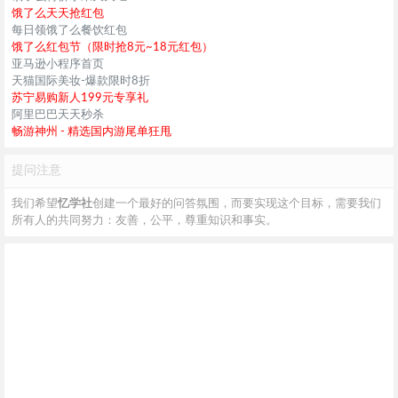
饿了么天天抢红包
每日领饿了么餐饮红包
饿了么红包节（限时抢8元~18元红包）
亚马逊小程序首页
天猫国际美妆-爆款限时8折
苏宁易购新人199元专享礼
阿里巴巴天天秒杀
畅游神州 - 精选国内游尾单狂甩
提问注意
我们希望
忆学社
创建一个最好的问答氛围，而要实现这个目标，需要我们
所有人的共同努力：友善，公平，尊重知识和事实。