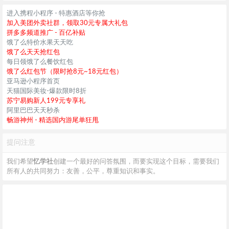
进入携程小程序 - 特惠酒店等你抢
加入美团外卖社群，领取30元专属大礼包
拼多多频道推广 - 百亿补贴
饿了么特价水果天天吃
饿了么天天抢红包
每日领饿了么餐饮红包
饿了么红包节（限时抢8元~18元红包）
亚马逊小程序首页
天猫国际美妆-爆款限时8折
苏宁易购新人199元专享礼
阿里巴巴天天秒杀
畅游神州 - 精选国内游尾单狂甩
提问注意
我们希望
忆学社
创建一个最好的问答氛围，而要实现这个目标，需要我们
所有人的共同努力：友善，公平，尊重知识和事实。