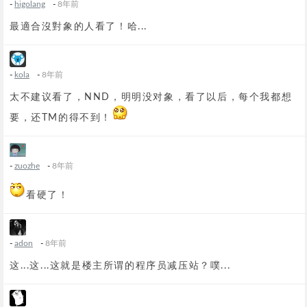
-
higolang
-
8年前
最適合沒對象的人看了！哈...
-
kola
-
8年前
太不建议看了，NND，明明没对象，看了以后，每个我都想
要，还TM的得不到！
-
zuozhe
-
8年前
看硬了！
-
adon
-
8年前
这...这...这就是楼主所谓的程序员减压站？噗...