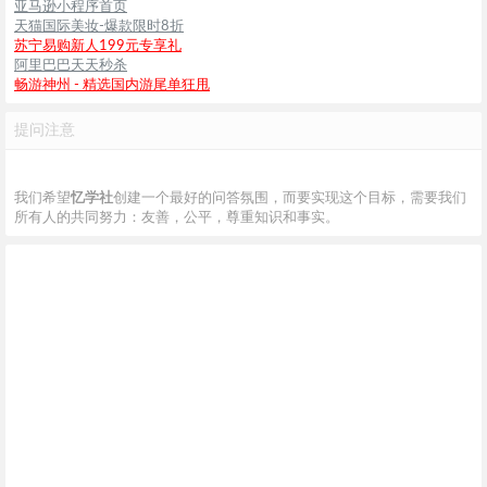
亚马逊小程序首页
天猫国际美妆-爆款限时8折
苏宁易购新人199元专享礼
阿里巴巴天天秒杀
畅游神州 - 精选国内游尾单狂甩
提问注意
我们希望
忆学社
创建一个最好的问答氛围，而要实现这个目标，需要我们
所有人的共同努力：友善，公平，尊重知识和事实。