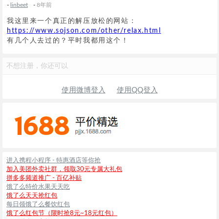
-
linbeet
-
8年前
我这里来一个真正的解压放松的网站：
https://www.sojson.com/other/relax.html
有几个人去过的？平时我都用这个！
不想注册，你还可以
使用微博登入
使用QQ登入
进入携程小程序 - 特惠酒店等你抢
加入美团外卖社群，领取30元专属大礼包
拼多多频道推广 - 百亿补贴
饿了么特价水果天天吃
饿了么天天抢红包
每日领饿了么餐饮红包
饿了么红包节（限时抢8元~18元红包）