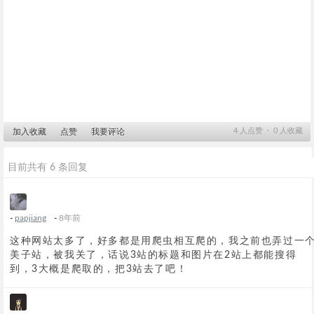
4
人点赞 ∙
0
人收藏
加入收藏
点赞
我要评论
目前共有 6 条回复
-
papjiang
-
8年前
这种网站太多了，好多都是用爬虫相互爬的，我之前也弄过一
美子站，被我关了，话说3站的标题和图片在2站上都能搜得
到，3大概是爬取的，把3站去了吧！